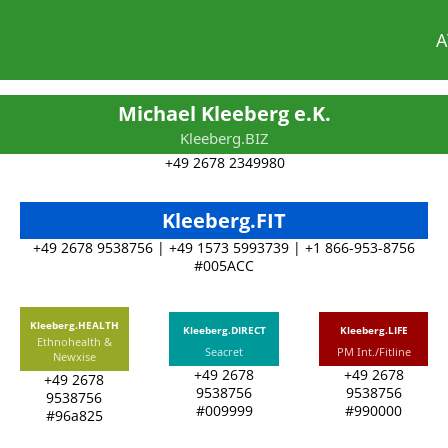
A
Michael Kleeberg e.K.
Kleeberg.BIZ
+49 2678 2349980
Kleeberg.FIT
+49 2678 9538756 | +49 1573 5993739 | +1 866-953-8756
#005ACC
Kleeberg.HEALTH
Kleeberg.DIRECT
Kleeberg.LIFE
Ethnohealth &
Seacret
PM Int./Fitline
Newxise
+49 2678
+49 2678
+49 2678
9538756
9538756
9538756
#009999
#990000
#96a825