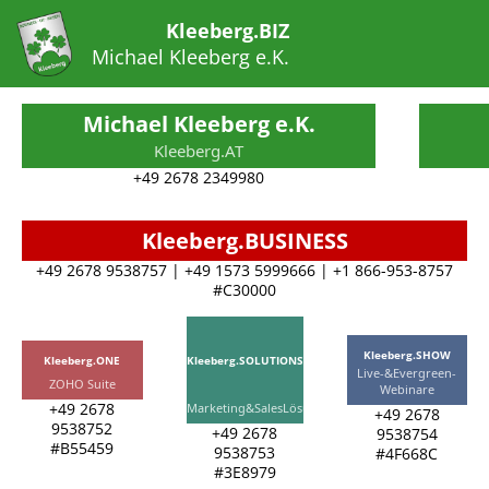
Kleeberg.BIZ
Michael Kleeberg e.K.
Michael Kleeberg e.K.
Kleeberg.AT
+49 2678 2349980
Kleeberg.BUSINESS
+49 2678 9538757 | +49 1573 5999666 | +1 866-953-8757
#C30000
Kleeberg.SHOW
Kleeberg.ONE
Kleeberg.SOLUTIONS
Live-&Evergreen-
ZOHO Suite
Webinare
+49 2678
Marketing&SalesLösung
+49 2678
9538752
+49 2678
9538754
#B55459
9538753
#4F668C
#3E8979