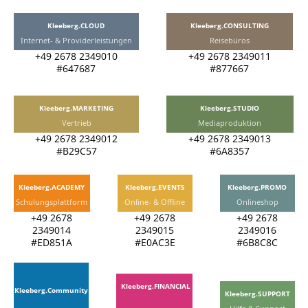
Kleeberg.CLOUD
Kleeberg.CONSULTING
Internet- & Providerleistungen
Reisebüros
+49 2678 2349010
+49 2678 2349011
#647687
#877667
Kleeberg.MARKETING
Kleeberg.STUDIO
Vertrieb
Mediaproduktion
+49 2678 2349012
+49 2678 2349013
#B29C57
#6A8357
Kleeberg.ACADEMY
Kleeberg.EVENTS
Kleeberg.PROMO
Schulungsplattform
Online- & Offline
Onlineshop
+49 2678
+49 2678
+49 2678
2349014
2349015
2349016
#ED851A
#E0AC3E
#6B8C8C
Kleeberg.FINANCIAL
Kleeberg.Community
Kleeberg.SUPPORT