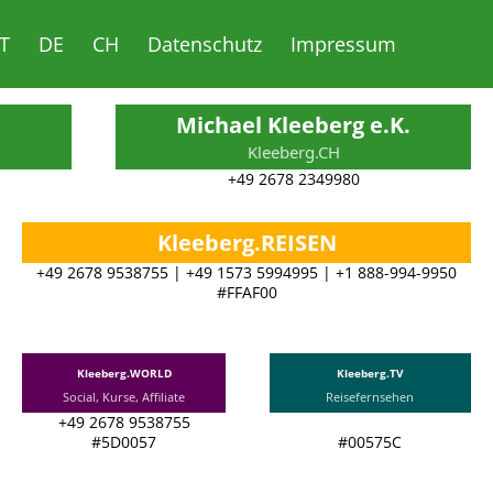
T
DE
CH
Datenschutz
Impressum
Michael Kleeberg e.K.
Kleeberg.CH
+49 2678 2349980
Kleeberg.REISEN
+49 2678 9538755 | +49 1573 5994995 | +1 888-994-9950
#FFAF00
Kleeberg.WORLD
Kleeberg.TV
Social, Kurse, Affiliate
Reisefernsehen
+49 2678 9538755
#5D0057
#00575C